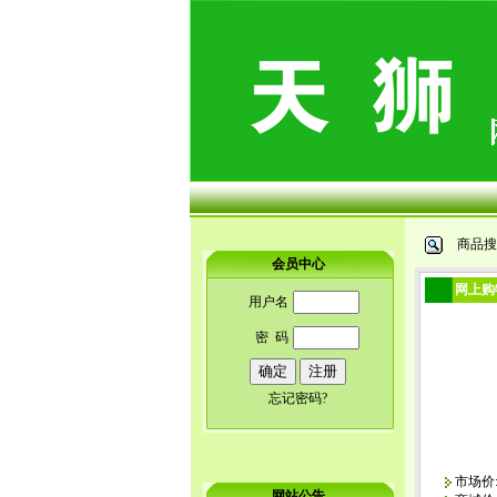
商品搜
会员中心
网上购
用户名
密 码
忘记密码?
市场价:1
网站公告