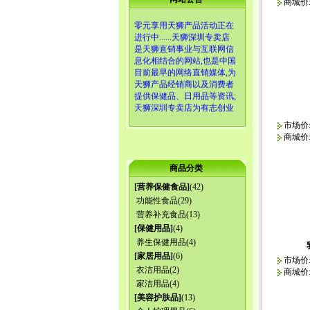
商城价
零元享用天狮产品活动正在
进行中......天狮深圳专卖店
是天狮直销事业与互联网信
息化相结合的网站,也是中国
目前最早的网络直销媒体,为
天狮产品经销商以及消费者
提供保健品、日用品等资讯;
天狮深圳专卖店为有志创业
的直销人员提供展示舞台，
市场价:1
诚邀您的加盟、共创辉煌!天
商城价
狮专卖店为广大消费者提供
专业的优质服务，提供送货
上门、货到付款业务。国内
商品分类
统一产品订购客服热线：
4006-518-660
[
营养保健食品
]
(42)
功能性食品
(29)
营养补充食品
(13)
[
保健用品
]
(4)
养生保健用品
(4)
[
家居用品
]
(6)
市场价:1
衣洁用品
(2)
商城价
家洁用品
(4)
[
美容护肤品
]
(13)