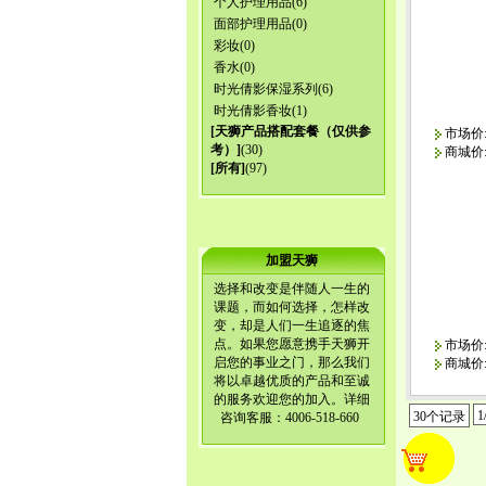
个人护理用品
(6)
面部护理用品
(0)
彩妆
(0)
香水
(0)
时光倩影保湿系列
(6)
时光倩影香妆
(1)
[
天狮产品搭配套餐（仅供参
市场价:1
考）
]
(30)
商城价
[所有]
(97)
加盟天狮
选择和改变是伴随人一生的
课题，而如何选择，怎样改
变，却是人们一生追逐的焦
点。如果您愿意携手天狮开
市场价:1
启您的事业之门，那么我们
商城价
将以卓越优质的产品和至诚
的服务欢迎您的加入。详细
1
30个记录
咨询客服：4006-518-660